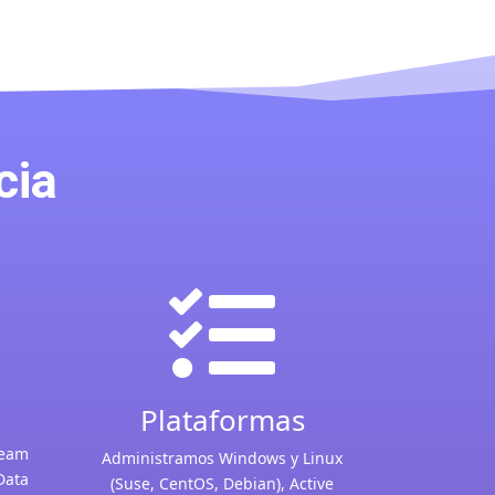
cia

Plataformas
eeam
Administramos Windows y Linux
Data
(Suse, CentOS, Debian), Active