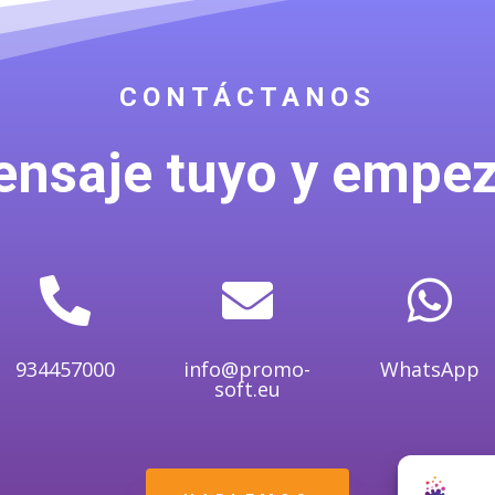
CONTÁCTANOS
ensaje tuyo y empe



934457000
info@promo-
WhatsApp
soft.eu