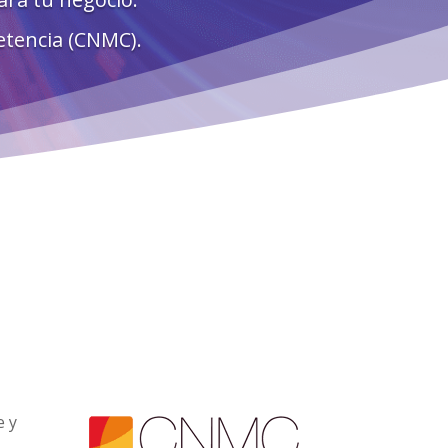
etencia (CNMC).
e y