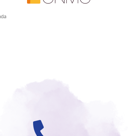
nda
